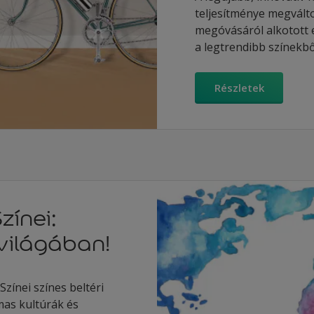
teljesítménye megválto
megóvásáról alkotott e
a legtrendibb színekből
Részletek
zínei:
világában!
zínei színes beltéri
lmas kultúrák és