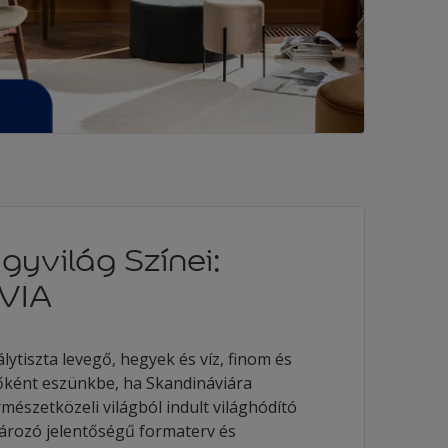
gyvilág Színei:
VIA
álytiszta levegő, hegyek és víz, finom és
sőként eszünkbe, ha Skandináviára
mészetközeli világból indult világhódító
ározó jelentőségű formaterv és