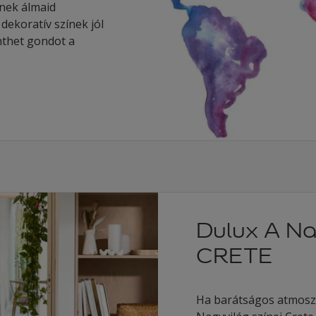
enek álmaid
dekoratív színek jól
nthet gondot a
Dulux A Na
CRETE
Ha barátságos atmosz