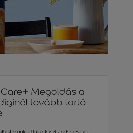
yCare+ Megoldás a
iginél tovább tartó
e
 falfestékünk a Dulux EasyCare+ ragyogó