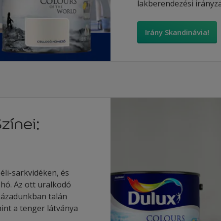
lakberendezési irányza
Irány Skandinávia!
zínei:
éli-sarkvidéken, és
 hó. Az ott uralkodó
zázadunkban talán
int a tenger látványa