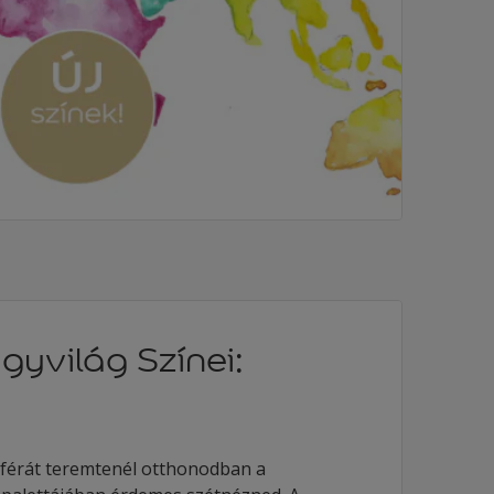
gyvilág Színei:
férát teremtenél otthonodban a