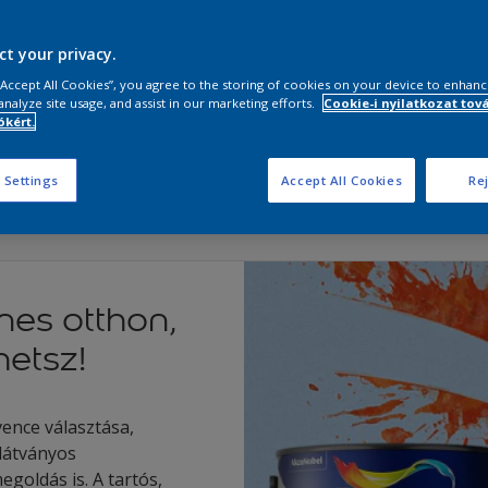
optimizmussal és büsz
fel, hogyan kölcsönözh
színpalettáinkkal izgal
ct your privacy.
 “Accept All Cookies”, you agree to the storing of cookies on your device to enhanc
analyze site usage, and assist in our marketing efforts.
Cookie-i nyilatkozat tov
Részletek
kért.
 Settings
Accept All Cookies
Rej
nes otthon,
etsz!
ence választása,
 látványos
goldás is. A tartós,