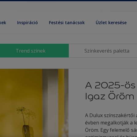
kek
Inspiráció
Festési tanácsok
Üzlet keresése
Trend színek
Színkeverés paletta
A 2025-ös 
Igaz Öröm
A Dulux színszakértői 
évben megalkotják a le
Öröm. Egy felemelő sár