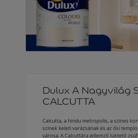
Dulux A Nagyvilág S
CALCUTTA
Calcutta, a hindu metropolis, a színes ko
színek keleti varázsának és az ősi temp
városa. A Calcuttára jellemző lüktető zsú