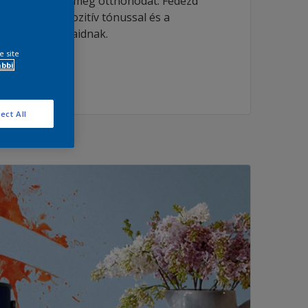
keséggel tölti meg otthonodat. Fedezd
etsz ezzel a pozitív tónussal és a
mas színt a falaidnak.
e site
ábbi
ect All