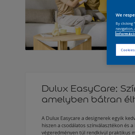
We respe
By clicking
navigation, 
információ
Cookies
Dulux EasyCare: Szí
amelyben bátran élh
A Dulux Easycare a designerek egyik kedv
hiszen a csodálatos színválasztékon és a
végeredményen túl rendkívül praktikus me