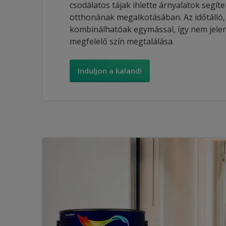
csodálatos tájak ihlette árnyalatok segít
otthonának megalkotásában. Az időtálló, 
kombinálhatóak egymással, így nem jele
megfelelő szín megtalálása.
Induljon a kaland!