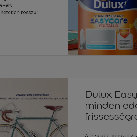
kevert
ehetetlen rosszul
Dulux Eas
minden edd
frissességr
A legújabb, innovatív