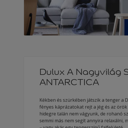
Dulux A Nagyvilág S
ANTARCTICA
Kékben és szürkében játszik a tenger a D
fényes káprázatokat rejt a jég és az örök
hidegre talán nem vágyunk, de rohanó s
semmi más nem segít annyira relaxálni, m
– vagy akár egy tengerszínű falfelületé.