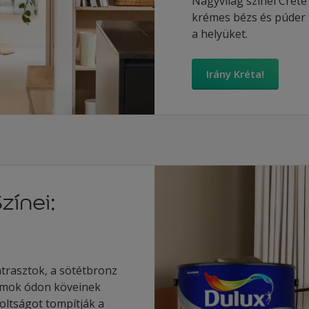
Nagyvilág színei Cret
krémes bézs és púder 
a helyüket.
Irány Kréta!
zínei:
ntrasztok, a sötétbronz
lomok ódon köveinek
foltságot tompítják a