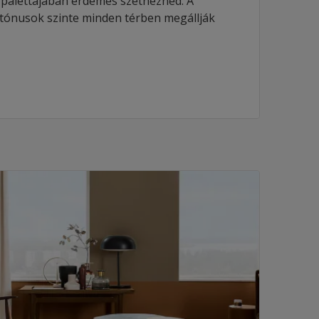
e palettájában érdemes szétnézned. A
tónusok szinte minden térben megállják