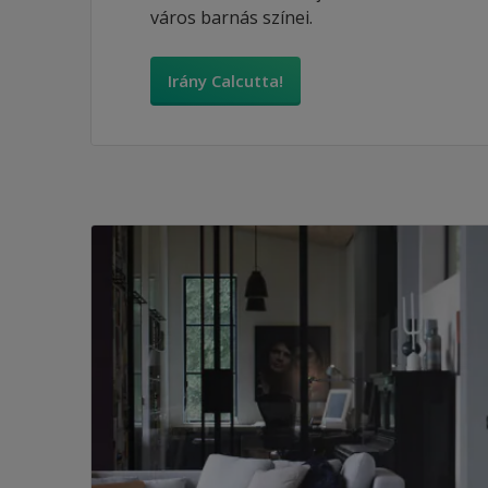
város barnás színei.
Irány Calcutta!