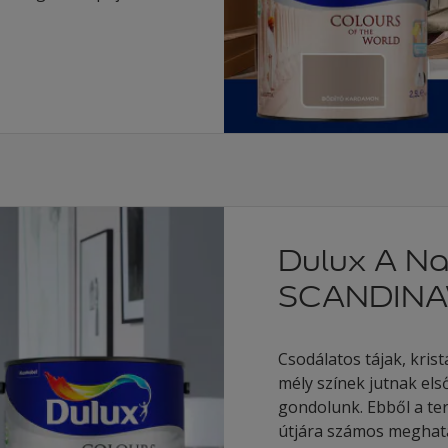
Dulux A Na
SCANDINA
Csodálatos tájak, krist
mély színek jutnak el
gondolunk. Ebből a ter
útjára számos meghat