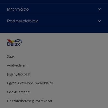
Oldaltérkép
Az év Dulux színe
Információ
Elérhetőségek
Festési tanácsok
Rólunk
Színpontosság
Partneroldalak
Inspiráció
Hozzáférhetőség
Termékek
Supralux
Színek
Hammerite
Sadolin
Let’s Colour Project
Sütik
Adatvédelem
Jogi nyilatkozat
Egyéb AkzoNobel weboldalak
Cookie setting
Hozzáférhetőségi nyilatkozat