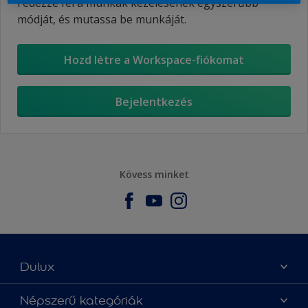
Fedezze fel a munkák kezelésének egyszerűbb
módját, és mutassa be munkáját.
Hozd létre a Workspace-fiókomat
Bejelentkezés
Kövess minket
Dulux
Üzlet keresése
Népszerű kategóriák