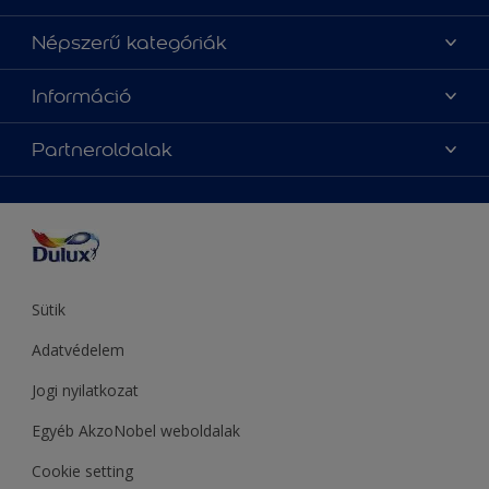
Üzlet keresése
Népszerű kategóriák
Oldaltérkép
Az év Dulux színe
Információ
Elérhetőségek
Festési tanácsok
Rólunk
Színpontosság
Partneroldalak
Inspiráció
Hozzáférhetőség
Termékek
Supralux
Színek
Hammerite
Sadolin
Let’s Colour Project
Sütik
Adatvédelem
Jogi nyilatkozat
Egyéb AkzoNobel weboldalak
Cookie setting