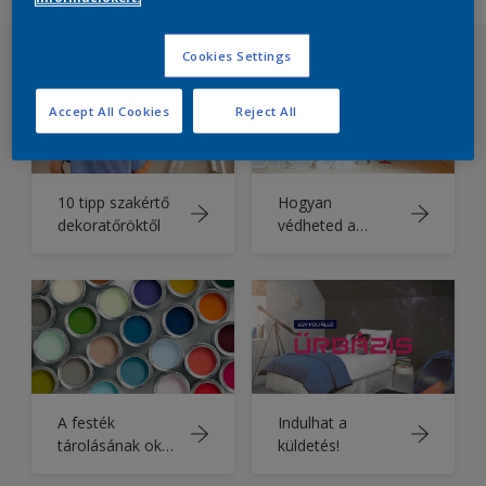
Cookies Settings
Accept All Cookies
Reject All
10 tipp szakértő
Hogyan
dekoratőröktől
védheted a
szobát
festéskor?
A festék
Indulhat a
tárolásának okos
küldetés!
módja