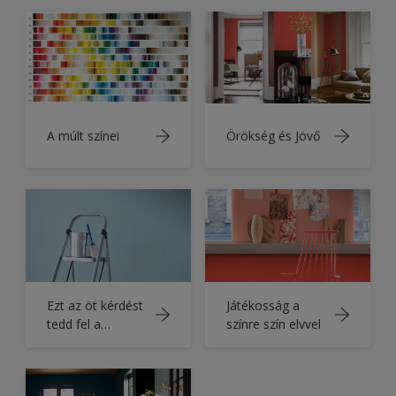
A múlt színei
Örökség és Jövő
Ezt az öt kérdést
Játékosság a
tedd fel a
színre szín elvvel
festődnek!