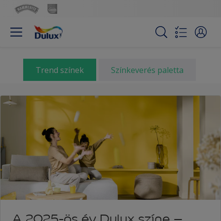
Trend színek
Színkeverés paletta
A 2025-ös év Dulux színe –