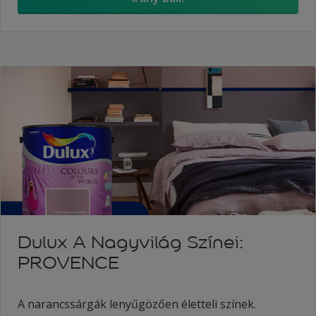
Dulux A Nagyvilág Színei:
PROVENCE
A narancssárgák lenyűgözően életteli színek.