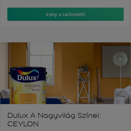
Irány a sarkvidék!
Dulux A Nagyvilág Színei:
CEYLON