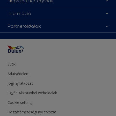
Népszerű kategóriák
Oldaltérkép
Az év Dulux színe
Információ
Elérhetőségek
Festési tanácsok
Rólunk
Színpontosság
Partneroldalak
Inspiráció
Hozzáférhetőség
Termékek
Supralux
Színek
Hammerite
Sadolin
Let’s Colour Project
Sütik
Adatvédelem
Jogi nyilatkozat
Egyéb AkzoNobel weboldalak
Cookie setting
Hozzáférhetőségi nyilatkozat