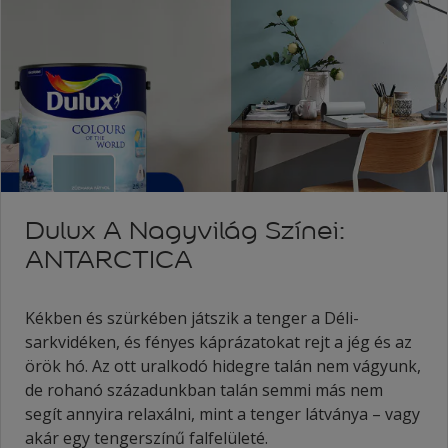
Dulux A Nagyvilág Színei:
ANTARCTICA
Kékben és szürkében játszik a tenger a Déli-
sarkvidéken, és fényes káprázatokat rejt a jég és az
örök hó. Az ott uralkodó hidegre talán nem vágyunk,
de rohanó századunkban talán semmi más nem
segít annyira relaxálni, mint a tenger látványa – vagy
akár egy tengerszínű falfelületé.