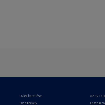
Üzlet keresése
Az év Dul
Oldaltérkép
Festési t