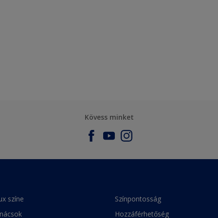
Kövess minket
ux színe
Színpontosság
anácsok
Hozzáférhetőség