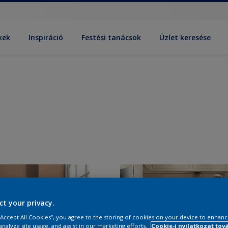
kek
Inspiráció
Festési tanácsok
Üzlet keresése
ct your privacy.
 “Accept All Cookies”, you agree to the storing of cookies on your device to enhanc
analyze site usage, and assist in our marketing efforts.
Cookie-i nyilatkozat tov