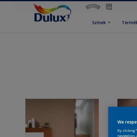
Színek
Termé
We respe
By clicking
navigation, 