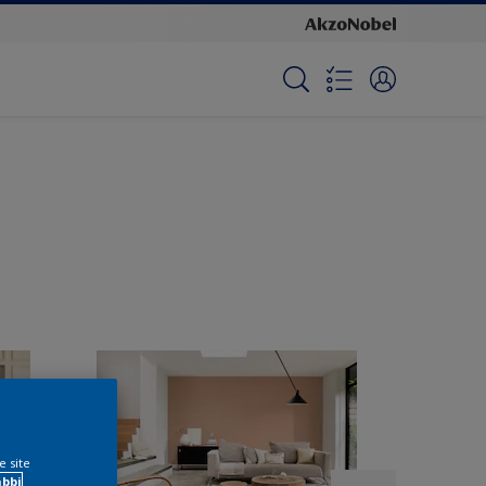
e site
ábbi