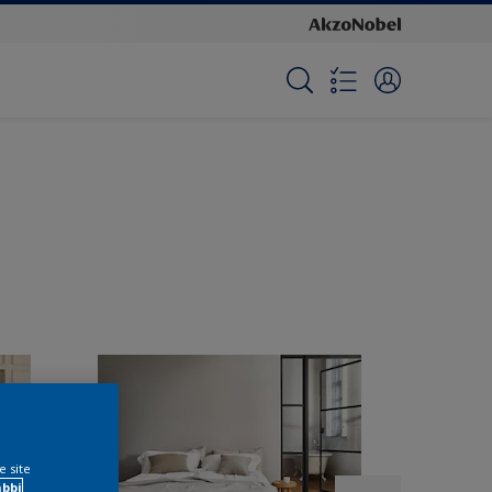
e site
ábbi