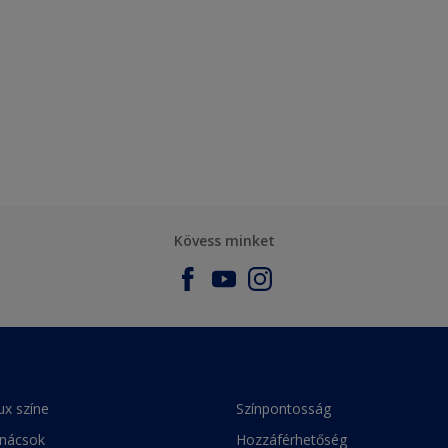
Kövess minket
ux színe
Színpontosság
anácsok
Hozzáférhetőség