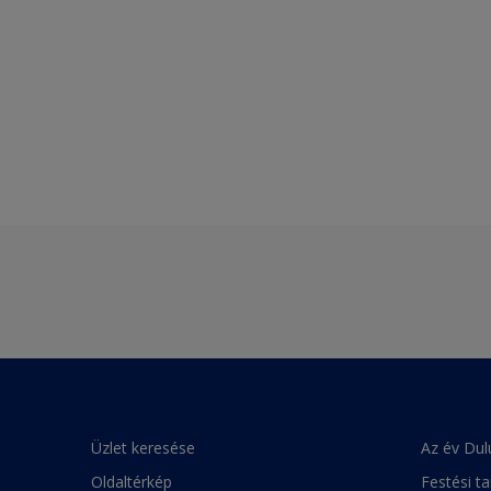
Üzlet keresése
Az év Dul
Oldaltérkép
Festési t