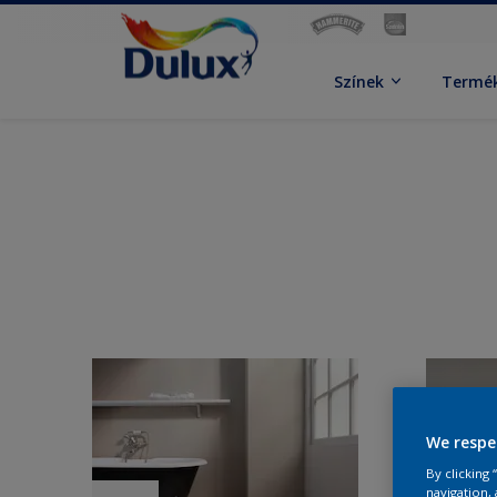
Színek
Termé
We respe
By clicking
navigation, 