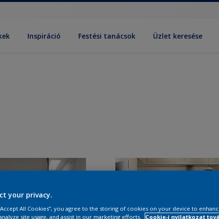
kek
Inspiráció
Festési tanácsok
Üzlet keresése
ct your privacy.
 “Accept All Cookies”, you agree to the storing of cookies on your device to enhanc
analyze site usage, and assist in our marketing efforts.
Cookie-i nyilatkozat tov