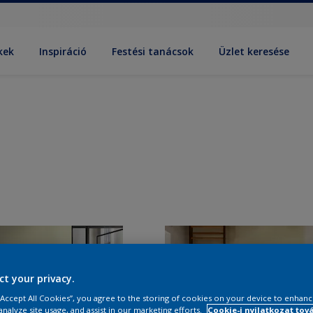
kek
Inspiráció
Festési tanácsok
Üzlet keresése
ct your privacy.
 “Accept All Cookies”, you agree to the storing of cookies on your device to enhanc
analyze site usage, and assist in our marketing efforts.
Cookie-i nyilatkozat tov