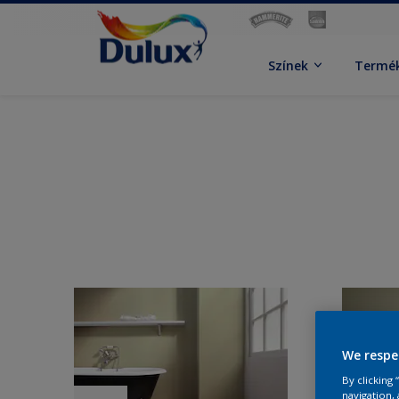
Színek
Termé
We respe
By clicking
navigation, 