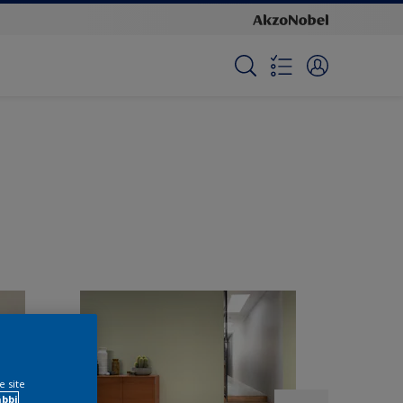
e site
ábbi