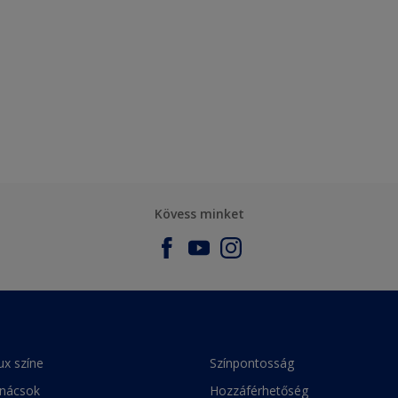
Kövess minket
ux színe
Színpontosság
anácsok
Hozzáférhetőség