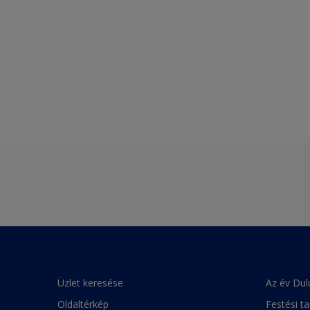
Üzlet keresése
Az év Dul
Oldaltérkép
Festési t