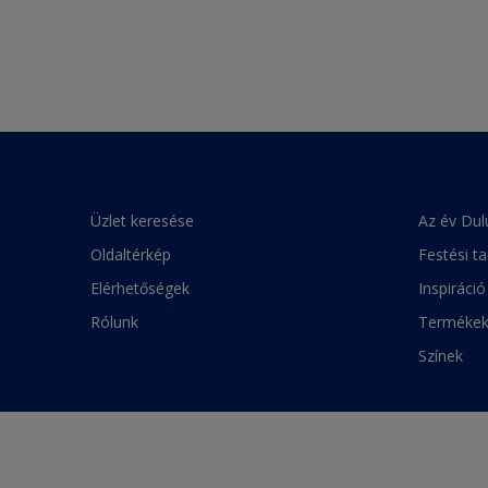
Üzlet keresése
Az év Dul
Oldaltérkép
Festési t
Elérhetőségek
Inspiráció
Rólunk
Terméke
Színek