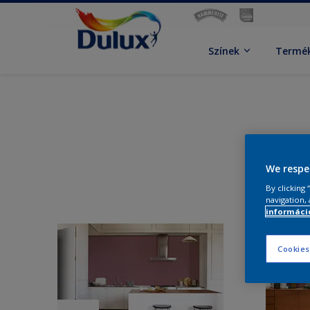
Színek
Termé
We respe
By clicking
navigation, 
információ
Cookies