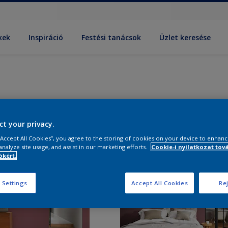
kek
Inspiráció
Festési tanácsok
Üzlet keresése
ct your privacy.
 “Accept All Cookies”, you agree to the storing of cookies on your device to enhanc
analyze site usage, and assist in our marketing efforts.
Cookie-i nyilatkozat tov
kért.
 Settings
Accept All Cookies
Rej