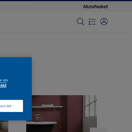
e site
ábbi
ect All