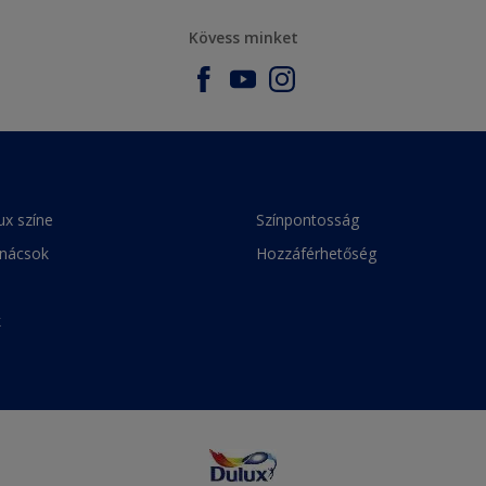
Kövess minket
ux színe
Színpontosság
anácsok
Hozzáférhetőség
k