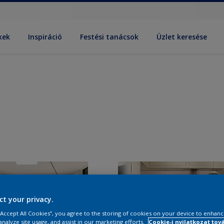
kek
Inspiráció
Festési tanácsok
Üzlet keresése
ct your privacy.
 “Accept All Cookies”, you agree to the storing of cookies on your device to enhanc
analyze site usage, and assist in our marketing efforts.
Cookie-i nyilatkozat tov