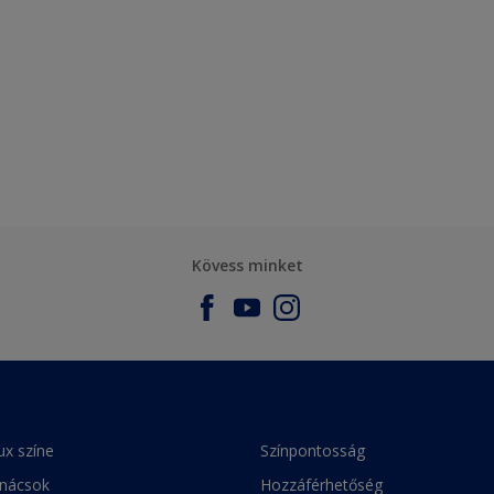
Kövess minket
ux színe
Színpontosság
anácsok
Hozzáférhetőség