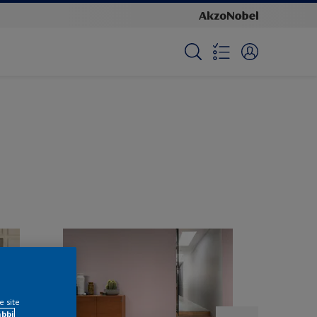
e site
ábbi