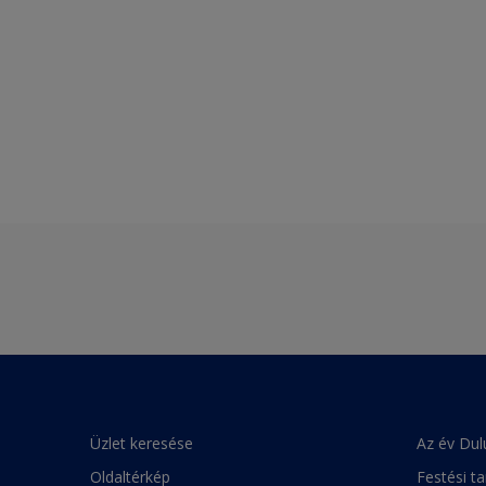
Üzlet keresése
Az év Dul
Oldaltérkép
Festési t