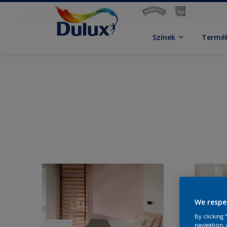
Színek
Termé
We respe
By clicking
navigation, 