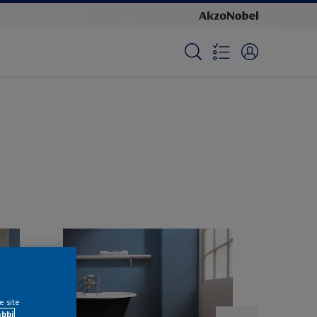
e site
ábbi