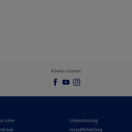
Kövess minket
ux színe
Színpontosság
anácsok
Hozzáférhetőség