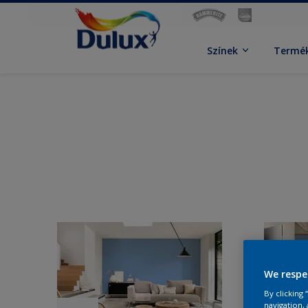
Színek
Termé
We respe
By clicking
navigation, 