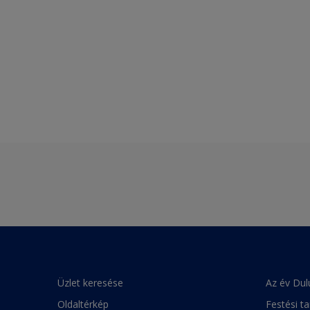
Üzlet keresése
Az év Dul
Oldaltérkép
Festési t