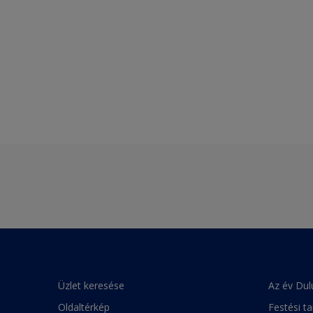
Üzlet keresése
Az év Dul
Oldaltérkép
Festési t