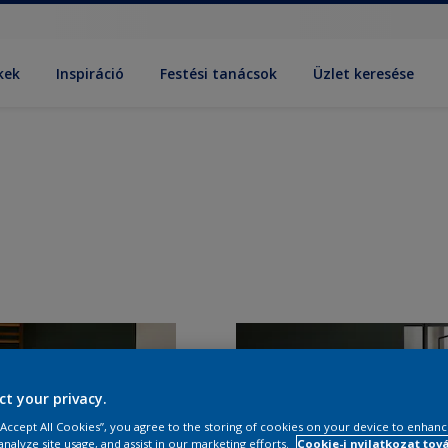
kek
Inspiráció
Festési tanácsok
Üzlet keresése
ct your privacy.
 “Accept All Cookies”, you agree to the storing of cookies on your device to enhanc
analyze site usage, and assist in our marketing efforts.
Cookie-i nyilatkozat tov