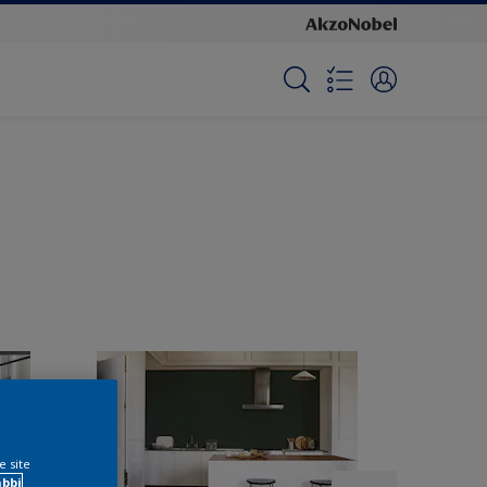
e site
ábbi