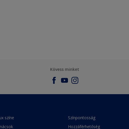
Kövess minket
ux színe
Színpontosság
anácsok
Hozzáférhetőség