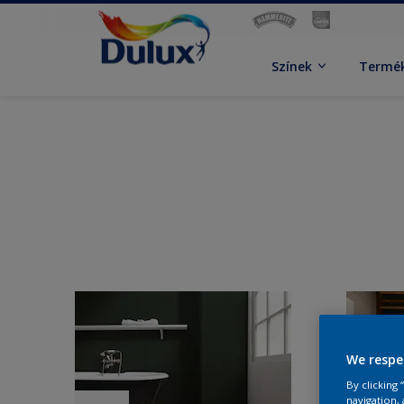
Színek
Termé
We respe
By clicking
navigation, 