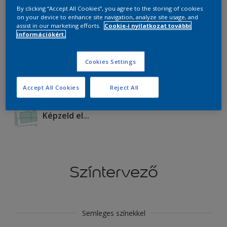
By clicking “Accept All Cookies”, you agree to the storing of cookies
on your device to enhance site navigation, analyze site usage, and
Termékek ebben a színben
assist in our marketing efforts.
Cookie-i nyilatkozat további
információkért.
Mehet
Cookies Settings
Accept All Cookies
Reject All
Képzeld el...
Színtervező
Semleges színekkel