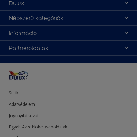
Dulux
Üzlet keresése
Népszerű kategóriák
Oldaltérkép
Az év Dulux színe
Információ
Elérhetőségek
Festési tanácsok
Rólunk
Színpontosság
Partneroldalak
Inspiráció
Hozzáférhetőség
Termékek
Supralux
Színek
Hammerite
Sadolin
Let’s Colour Project
Sütik
Adatvédelem
Jogi nyilatkozat
Egyéb AkzoNobel weboldalak