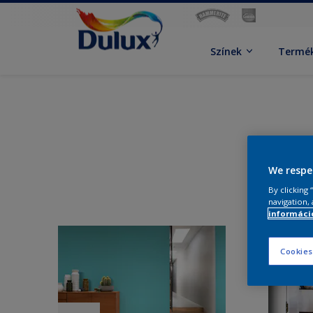
Színek
Termé
We respe
By clicking
navigation, 
információ
Cookies