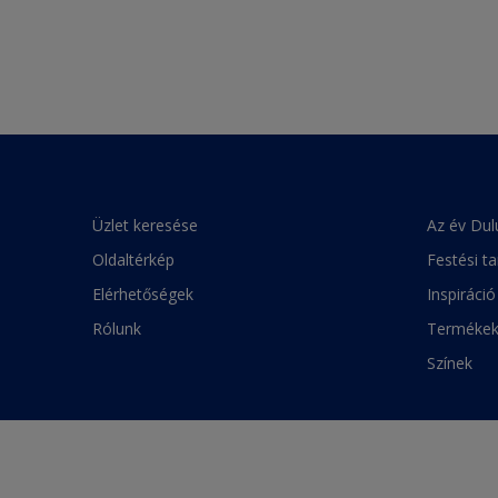
Üzlet keresése
Az év Dul
Oldaltérkép
Festési t
Elérhetőségek
Inspiráció
Rólunk
Terméke
Színek