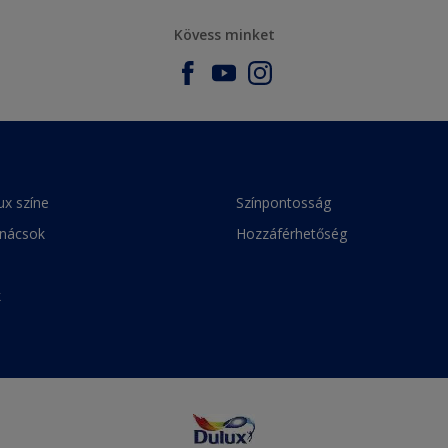
Kövess minket
ux színe
Színpontosság
anácsok
Hozzáférhetőség
k