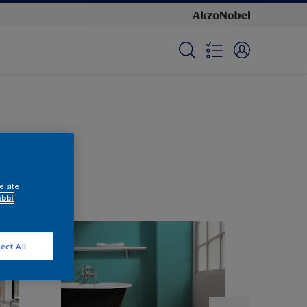
e site
ábbi
ect All