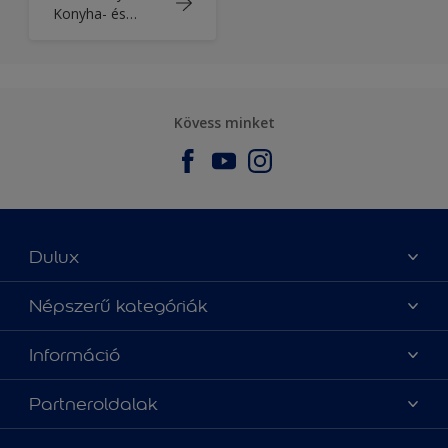
Konyha- és
Fürdőszoba
Kövess minket
Dulux
Üzlet keresése
Népszerű kategóriák
Oldaltérkép
Az év Dulux színe
Információ
Elérhetőségek
Festési tanácsok
Rólunk
Színpontosság
Partneroldalak
Inspiráció
Hozzáférhetőség
Termékek
Supralux