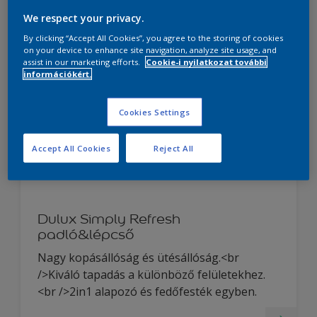
Termékek oldalának megtekintése
We respect your privacy.
By clicking “Accept All Cookies”, you agree to the storing of cookies
on your device to enhance site navigation, analyze site usage, and
assist in our marketing efforts.
Cookie-i nyilatkozat további
információkért.
Cookies Settings
Accept All Cookies
Reject All
Dulux Simply Refresh
padló&lépcső
Nagy kopásállóság és ütésállóság.<br
/>Kiváló tapadás a különböző felületekhez.
<br />2in1 alapozó és fedőfesték egyben.