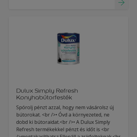
Dulux Simply Refresh
Konyhabútorfesték
Spórolj pénzt azzal, hogy nem vásárolsz új
bútorokat. <br />• Óvd a környezeted, ne
dobd ki bútoraidat.<br />• A Dulux Simply
Refresh termékekkel pénzt és időt is <br
/>megtakaríthatsz.Ellenáll a zsírfoltoknak.<br