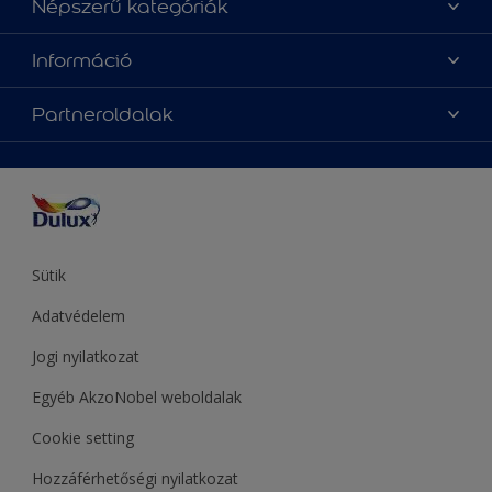
Népszerű kategóriák
Oldaltérkép
Az év Dulux színe
Információ
Elérhetőségek
Festési tanácsok
Rólunk
Színpontosság
Partneroldalak
Inspiráció
Hozzáférhetőség
Termékek
Supralux
Színek
Hammerite
Sadolin
Let’s Colour Project
Sütik
Adatvédelem
Jogi nyilatkozat
Egyéb AkzoNobel weboldalak
Cookie setting
Hozzáférhetőségi nyilatkozat