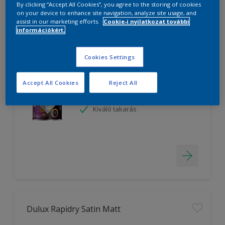
By clicking “Accept All Cookies”, you agree to the storing of cookies
on your device to enhance site navigation, analyze site usage, and
Filter
assist in our marketing efforts.
Cookie-i nyilatkozat további
információkért.
Cookies Settings
Dulux Resist Satin
Accept All Cookies
Reject All
Könnyű felhordás
Hosszantartó védelem
Kiváló takarás
Dulux Rapidry Satin Matt