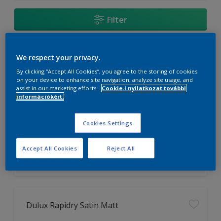
Filter
We respect your privacy.
Dulux Resist Satin
By clicking “Accept All Cookies”, you agree to the storing of cookies
on your device to enhance site navigation, analyze site usage, and
Könnyű felhordás
assist in our marketing efforts.
Cookie-i nyilatkozat további
Hosszantartó védelem
információkért.
Kiváló takarás
Cookies Settings
Accept All Cookies
Reject All
Dulux Rapidry Satin Matt