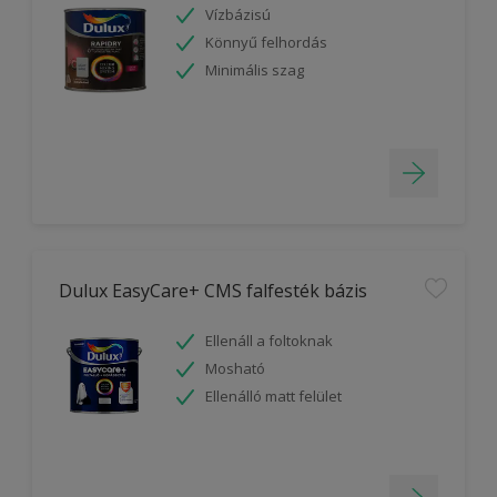
Vízbázisú
Könnyű felhordás
Minimális szag
Dulux EasyCare+ CMS falfesték bázis
Ellenáll a foltoknak
Mosható
Ellenálló matt felület