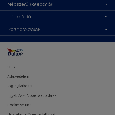
Üzlet keresése
Népszerű kategóriák
Oldaltérkép
Az év Dulux színe
Információ
Elérhetőségek
Festési tanácsok
Rólunk
Színpontosság
Partneroldalak
Inspiráció
Hozzáférhetőség
Termékek
Supralux
Színek
Hammerite
Sadolin
Let’s Colour Project
Sütik
Adatvédelem
Jogi nyilatkozat
Egyéb AkzoNobel weboldalak
Cookie setting
Hozzáférhetőségi nyilatkozat