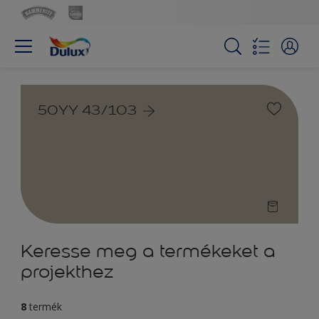
50YY 43/103
Keresse meg a termékeket a
projekthez
8
termék