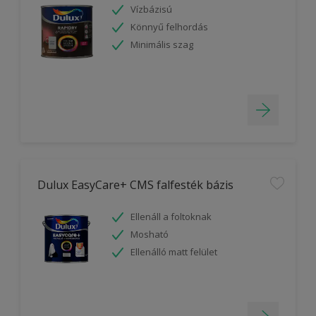
Vízbázisú
Könnyű felhordás
Minimális szag
Dulux EasyCare+ CMS falfesték bázis
Ellenáll a foltoknak
Mosható
Ellenálló matt felület