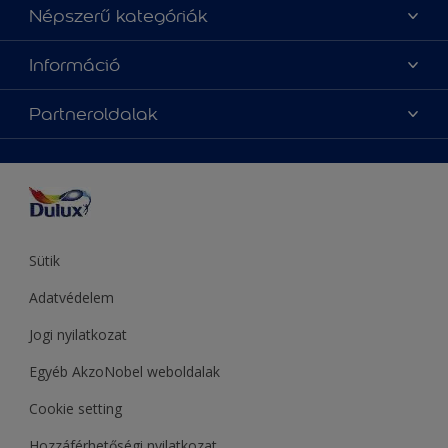
Üzlet keresése
Népszerű kategóriák
Oldaltérkép
Az év Dulux színe
Információ
Elérhetőségek
Festési tanácsok
Rólunk
Színpontosság
Partneroldalak
Inspiráció
Hozzáférhetőség
Termékek
Supralux
Színek
Hammerite
Sadolin
Let’s Colour Project
Sütik
Adatvédelem
Jogi nyilatkozat
Egyéb AkzoNobel weboldalak
Cookie setting
Hozzáférhetőségi nyilatkozat