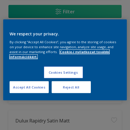
Filter
We respect your privacy.
Dulux Resist Satin
By clicking “Accept All Cookies”, you agree to the storing of cookies
on your device to enhance site navigation, analyze site usage, and
Könnyű felhordás
assist in our marketing efforts.
Cookie-i nyilatkozat további
Hosszantartó védelem
információkért.
Kiváló takarás
Cookies Settings
Accept All Cookies
Reject All
Dulux Rapidry Satin Matt