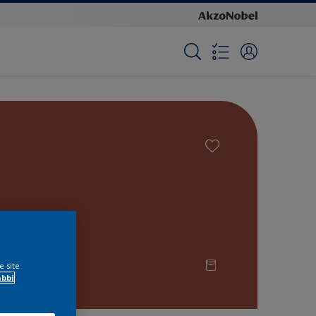
e site
ábbi