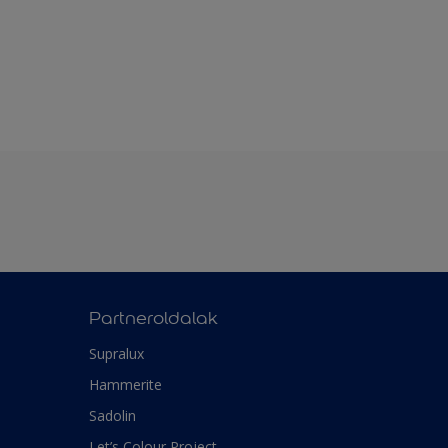
Partneroldalak
Supralux
Hammerite
Sadolin
Let’s Colour Project