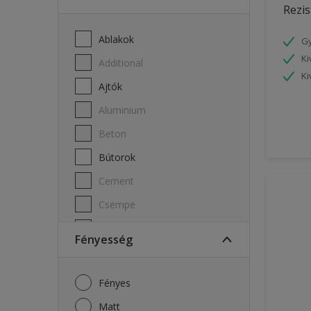
Rezis
Ablakok
G
Ki
Additional
Ki
Ajtók
Aluminium
Beton
Bútorok
Cement
Csempe
Fa
fényesség
Falak
Fapadló
Fényes
Fém
Matt