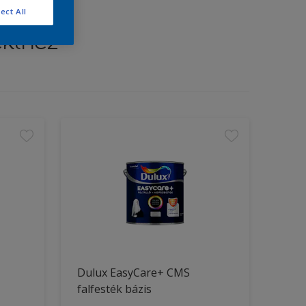
ect All
ekthez
Dulux EasyCare+ CMS
falfesték bázis