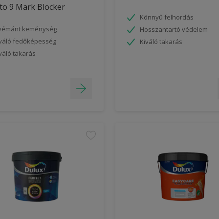
to 9 Mark Blocker
Könnyű felhordás
yémánt keménység
Hosszantartó védelem
váló fedőképesség
Kiváló takarás
váló takarás