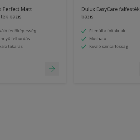
 Perfect Matt
Dulux EasyCare falfesték
sték bázis
bázis
váló fedőképesség
Ellenáll a foltoknak
nnyű felhordás
Mosható
váló takarás
Kiváló színtartósság