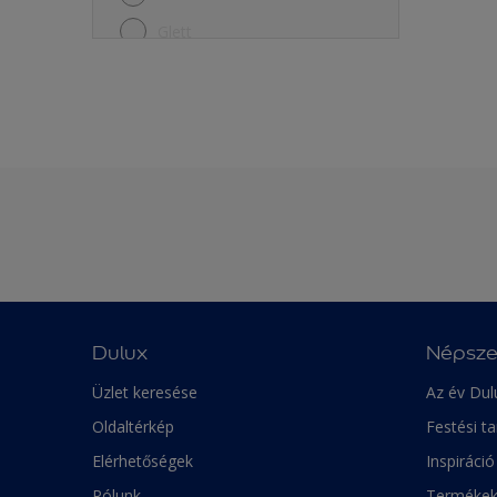
Réz
Glett
Vas
Henger
Vastartalmú fémek
Homlokzat és lábazat festék
Vastartalmú és könnyűfémek
Lakk
Wood Paneling
Lazúr
Összes
Padlófesték
Üveg
Színes beltéri falfesték
Színlegyező
Teszter
Dulux
Népsze
Univerzális festék
Üzlet keresése
Az év Dul
Zománc
Oldaltérkép
Festési t
Elérhetőségek
Inspiráció
Rólunk
Terméke