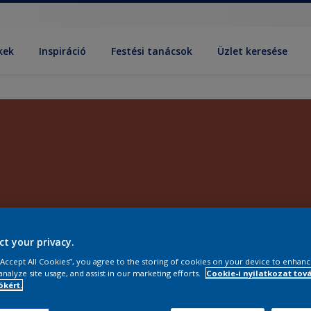
kek
Inspiráció
Festési tanácsok
Üzlet keresése
ct your privacy.
 “Accept All Cookies”, you agree to the storing of cookies on your device to enhanc
analyze site usage, and assist in our marketing efforts.
Cookie-i nyilatkozat tov
kért.