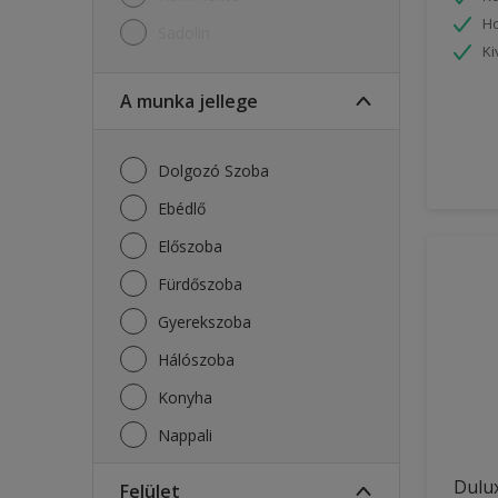
Ho
Sadolin
Ki
A munka jellege
Dolgozó Szoba
Ebédlő
Előszoba
Fürdőszoba
Gyerekszoba
Hálószoba
Konyha
Nappali
Dulu
Felület