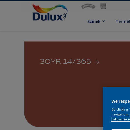
Színek
Termé
30YR 14/365
We respe
By clicking
navigation, 
információ