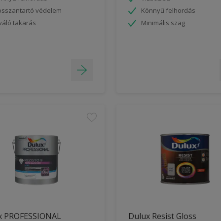
sszantartó védelem
Könnyű felhordás
váló takarás
Minimális szag
x PROFESSIONAL
Dulux Resist Gloss