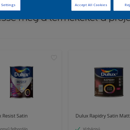
 Settings
Accept All Cookies
Rej
esse meg a termékeket a proj
 Resist Satin
Dulux Rapidry Satin Matt
nnyű felhordás
Vízbázisú