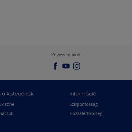
Kövess minket
rű kategóriák
Információ
ux színe
Színpontosság
anácsok
Hozzáférhetőség
k