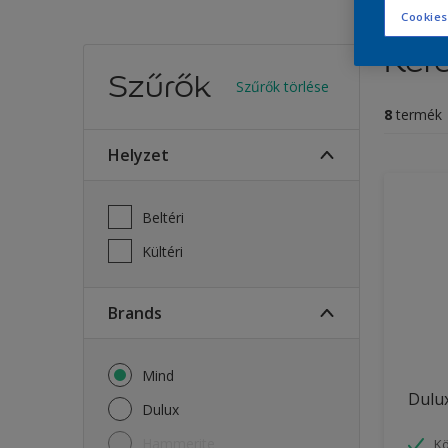
Cookies
Ker
Szűrők
Szűrők törlése
8
termék
Helyzet
Beltéri
Kültéri
brands
Mind
Dulux
Dulux
Hammerite
Kö