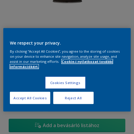
We respect your privacy.
M4.28.19
Szín módosítása
By clicking “Accept All Cookies”, you agree to the storing of cookies
on your device to enhance site navigation, analyze site usage, and
assist in our marketing efforts.
Cookie-i nyilatkozat további
Méret
információkért.
0.7 liter
2.5 liter
Cookies Settings
mennyiség
Festékalkulátor
Accept All Cookies
Reject All
Kiszámít
Add a bevásárló listához