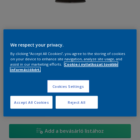
We respect your privacy.
90YR 36/203
Szín módosítása
By clicking “Accept All Cookies”, you agree to the storing of cookies
on your device to enhance site navigation, analyze site usage, and
assist in our marketing efforts.
Cookie-i nyilatkozat további
Méret
információkért.
0.7 liter
2.5 liter
Cookies Settings
mennyiség
Festékalkulátor
Accept All Cookies
Reject All
Kiszámít
Add a bevásárló listához