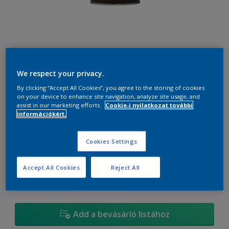
We respect your privacy.
66YY 88/114
Szín módosítása
By clicking “Accept All Cookies”, you agree to the storing of cookies
on your device to enhance site navigation, analyze site usage, and
assist in our marketing efforts.
Cookie-i nyilatkozat további
Méret
információkért.
0.7 liter
2.5 liter
Cookies Settings
mennyiség
Festékalkulátor
Accept All Cookies
Reject All
Kiszámít
Add a bevásárló listához