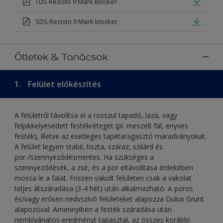
TDS Rezisto 9 Mark Blocker
SDS Rezisto 9 Mark blocker
Ötletek & Tanácsok
1.
Felület előkészítés
A felületről távolítsa el a rosszul tapadó, laza, vagy
felpikkelyesedett festékréteget (pl. meszelt fal, enyves
festék), illetve az esetleges tapétaragasztó maradványokat.
A felület legyen stabil, tiszta, száraz, szilárd és
por-/szennyeződésmentes. Ha szükséges a
szennyeződések, a zsír, és a por eltávolítása érdekében
mossa le a falat. Frissen vakolt felületen csak a vakolat
teljes átszáradása (3-4 hét) után alkalmazható. A poros
és/vagy erősen nedvszívó felületeket alapozza Dulux Grunt
alapozóval. Amennyiben a festék száradása után
nemkívánatos eredményt tapasztal, az összes korábbi