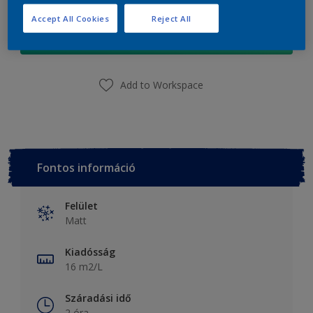
Accept All Cookies
Reject All
Add a bevásárló listához
Add to Workspace
Fontos információ
Felület
Matt
Kiadósság
16 m2/L
Száradási idő
2 óra