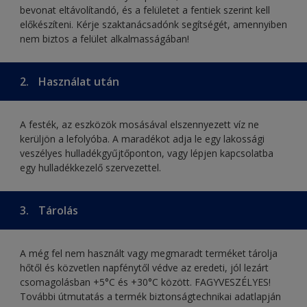
bevonat eltávolítandó, és a felületet a fentiek szerint kell
előkészíteni. Kérje szaktanácsadónk segítségét, amennyiben
nem biztos a felület alkalmasságában!
2.
Használat után
A festék, az eszközök mosásával elszennyezett víz ne
kerüljön a lefolyóba. A maradékot adja le egy lakossági
veszélyes hulladékgyűjtőponton, vagy lépjen kapcsolatba
egy hulladékkezelő szervezettel.
3.
Tárolás
A még fel nem használt vagy megmaradt terméket tárolja
hőtől és közvetlen napfénytől védve az eredeti, jól lezárt
csomagolásban +5°C és +30°C között. FAGYVESZÉLYES!
További útmutatás a termék biztonságtechnikai adatlapján