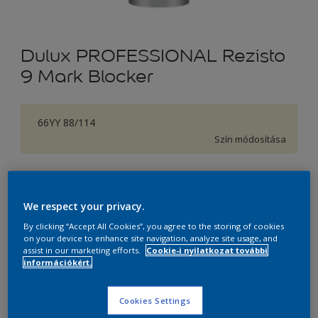
Dulux PROFESSIONAL Rezisto
9 Mark Blocker
66YY 88/114
Szín módosítása
Méret
2,18 Liter
4,44 Liter
We respect your privacy.
By clicking “Accept All Cookies”, you agree to the storing of cookies
on your device to enhance site navigation, analyze site usage, and
mennyiség
Festékalkulátor
assist in our marketing efforts.
Cookie-i nyilatkozat további
információkért.
Kiszámít
Cookies Settings