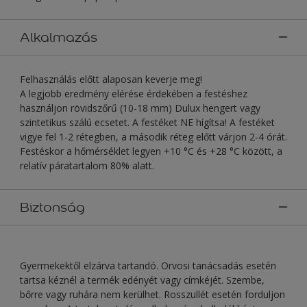
Alkalmazás
Felhasználás előtt alaposan keverje meg!
A legjobb eredmény elérése érdekében a festéshez
használjon rövidszőrű (10-18 mm) Dulux hengert vagy
szintetikus szálú ecsetet. A festéket NE hígítsa! A festéket
vigye fel 1-2 rétegben, a második réteg előtt várjon 2-4 órát.
Festéskor a hőmérséklet legyen +10 °C és +28 °C között, a
relatív páratartalom 80% alatt.
Biztonság
Gyermekektől elzárva tartandó. Orvosi tanácsadás esetén
tartsa kéznél a termék edényét vagy címkéjét. Szembe,
bőrre vagy ruhára nem kerülhet. Rosszullét esetén forduljon