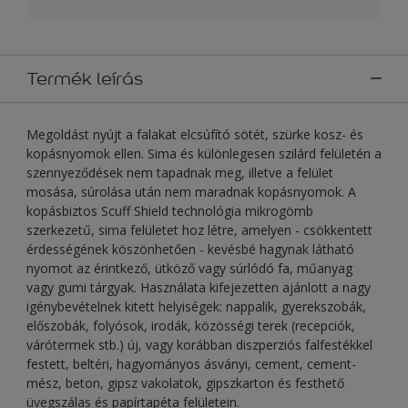
Termék leírás
Megoldást nyújt a falakat elcsúfító sötét, szürke kosz- és
kopásnyomok ellen. Sima és különlegesen szilárd felületén a
szennyeződések nem tapadnak meg, illetve a felület
mosása, súrolása után nem maradnak kopásnyomok. A
kopásbiztos Scuff Shield technológia mikrogömb
szerkezetű, sima felületet hoz létre, amelyen - csökkentett
érdességének köszönhetően - kevésbé hagynak látható
nyomot az érintkező, ütköző vagy súrlódó fa, műanyag
vagy gumi tárgyak. Használata kifejezetten ajánlott a nagy
igénybevételnek kitett helyiségek: nappalik, gyerekszobák,
előszobák, folyósok, irodák, közösségi terek (recepciók,
várótermek stb.) új, vagy korábban diszperziós falfestékkel
festett, beltéri, hagyományos ásványi, cement, cement-
mész, beton, gipsz vakolatok, gipszkarton és festhető
üvegszálas és papírtapéta felületein.