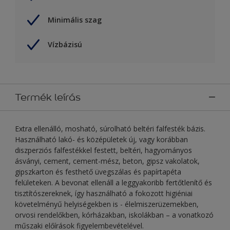
Minimális szag
Vízbázisú
Termék leírás
Extra ellenálló, mosható, súrolható beltéri falfesték bázis.
Használható lakó- és középületek új, vagy korábban
diszperziós falfestékkel festett, beltéri, hagyományos
ásványi, cement, cement-mész, beton, gipsz vakolatok,
gipszkarton és festhető üvegszálas és papírtapéta
felületeken. A bevonat ellenáll a leggyakoribb fertőtlenítő és
tisztítószereknek, így használható a fokozott higiéniai
követelményű helyiségekben is - élelmiszerüzemekben,
orvosi rendelőkben, kórházakban, iskolákban – a vonatkozó
műszaki előírások figyelembevételével.