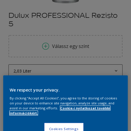
Dulux PROFESSIONAL Rezisto
5
Válassz egy színt
2,03 Liter
2,03 Liter
mennyiség
Festékalkulátor
We respect your privacy.
2,18 Liter
Kiszámít
By clicking “Accept All Cookies”, you agree to the storing of cookies
4,13 Liter
on your device to enhance site navigation, analyze site usage, and
assist in our marketing efforts.
Cookie-i nyilatkozat további
információkért.
4,44 Liter
9 Liter
Cookies Settings