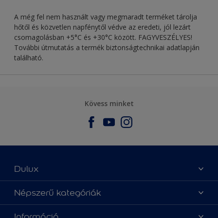
A még fel nem használt vagy megmaradt terméket tárolja
hőtől és közvetlen napfénytől védve az eredeti, jól lezárt
csomagolásban +5°C és +30°C között. FAGYVESZÉLYES!
További útmutatás a termék biztonságtechnikai adatlapján
található.
Kövess minket
Dulux
Üzlet keresése
Népszerű kategóriák
Oldaltérkép
Az év Dulux színe
Információ