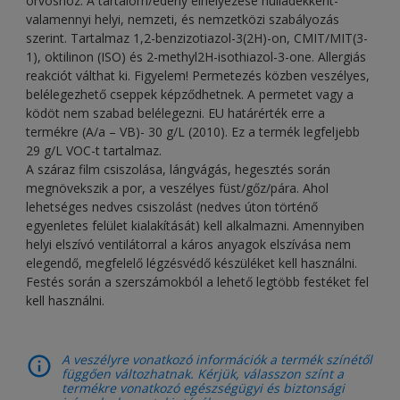
orvoshoz. A tartalom/edény elhelyezése hulladékként-
valamennyi helyi, nemzeti, és nemzetközi szabályozás
szerint. Tartalmaz 1,2-benzizotiazol-3(2H)-on, CMIT/MIT(3-
1), oktilinon (ISO) és 2-methyl2H-isothiazol-3-one. Allergiás
reakciót válthat ki. Figyelem! Permetezés közben veszélyes,
belélegezhető cseppek képződhetnek. A permetet vagy a
ködöt nem szabad belélegezni. EU határérték erre a
termékre (A/a – VB)- 30 g/L (2010). Ez a termék legfeljebb
29 g/L VOC-t tartalmaz.
A száraz film csiszolása, lángvágás, hegesztés során
megnövekszik a por, a veszélyes füst/gőz/pára. Ahol
lehetséges nedves csiszolást (nedves úton történő
egyenletes felület kialakítását) kell alkalmazni. Amennyiben
helyi elszívó ventilátorral a káros anyagok elszívása nem
elegendő, megfelelő légzésvédő készüléket kell használni.
Festés során a szerszámokból a lehető legtöbb festéket fel
kell használni.
A veszélyre vonatkozó információk a termék színétől
függően változhatnak. Kérjük, válasszon színt a
termékre vonatkozó egészségügyi és biztonsági