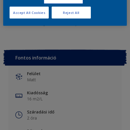
Add a bevásárló listához
Accept All Cookies
Reject All
Add to Workspace
Fontos információ
Felület
Matt
Kiadósság
16 m2/L
Száradási idő
2 óra