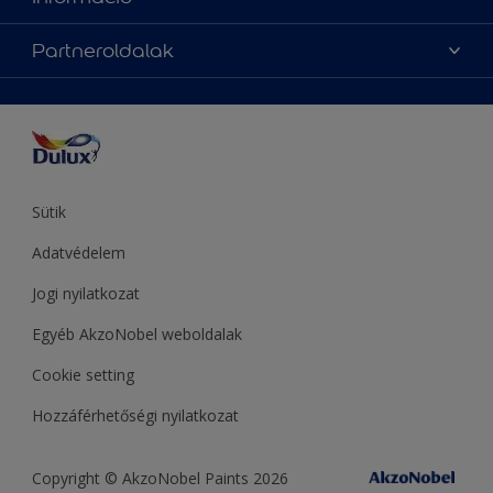
Elérhetőségek
Festési tanácsok
Rólunk
Színpontosság
Partneroldalak
Inspiráció
Hozzáférhetőség
Termékek
Supralux
Színek
Hammerite
Sadolin
Let’s Colour Project
Sütik
Adatvédelem
Jogi nyilatkozat
Egyéb AkzoNobel weboldalak
Cookie setting
Hozzáférhetőségi nyilatkozat
Copyright © AkzoNobel Paints 2026