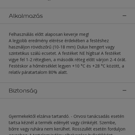
Alkalmazás
Felhasználás előtt alaposan keverje meg!
A legjobb eredmény elérése érdekében a festéshez
használjon rövidszőrű (10-18 mm) Dulux hengert vagy
szintetikus szálú ecsetet. A festéket NE hígítsa! A festéket
vigye fel 1-2 rétegben, a második réteg előtt várjon 2-4 órát.
Festéskor a hőmérséklet legyen +10 °C és +28 °C között, a
relatív páratartalom 80% alatt.
Biztonság
Gyermekektől elzárva tartandó. - Orvosi tanácsadás esetén
tartsa kéznél a termék edényét vagy címkéjét. Szembe,
bőrre vagy ruhára nem kerülhet. Rosszullét esetén forduljon