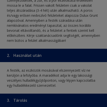
szennyeződések, a zsír, és a por eltávolítása érdekében
mossa le a falat. Frissen vakolt felületen csak a vakolat
teljes átszáradása (3-4 hét) után alkalmazható. A poros
és/vagy erősen nedvszívó felületeket alapozza Dulux Grunt
alapozóval. Amennyiben a festék száradása után
nemkívánatos eredményt tapasztal, az összes korábbi
bevonat eltávolítandó, és a felületet a fentiek szerint kell
előkészíteni. Kérje szaktanácsadónk segítségét, amennyiben
nem biztos a felület alkalmasságában!
2.
Használat után
A festék, az eszközök mosásával elszennyezett víz ne
kerüljön a lefolyóba. A maradékot adja le egy lakossági
veszélyes hulladékgyűjtőponton, vagy lépjen kapcsolatba
egy hulladékkezelő szervezettel.
3.
Tárolás