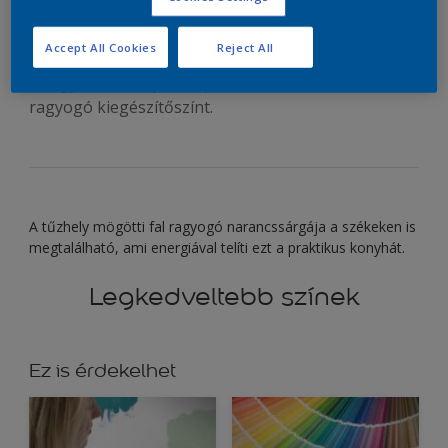
funkcionális helyiségeibe
Accept All Cookies
Reject All
Az egyszerű konyha felpezsdítéséhez válassz
ragyogó kiegészítőszínt.
A tűzhely mögötti fal ragyogó narancssárgája a székeken is
megtalálható, ami energiával telíti ezt a praktikus konyhát.
Legkedveltebb színek
Ez is érdekelhet