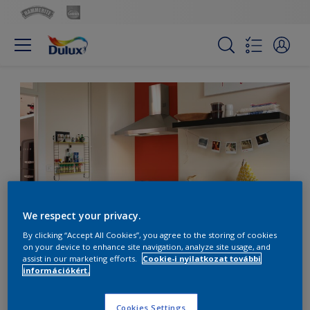
We respect your privacy.
By clicking “Accept All Cookies”, you agree to the storing of cookies
vigyel szint otthonod funkcionalis helyisegeibe
on your device to enhance site navigation, analyze site usage, and
assist in our marketing efforts.
Cookie-i nyilatkozat további
információkért.
Vigyél színt otthonod
Cookies Settings