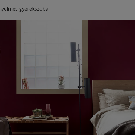
ényelmes gyerekszoba