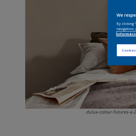
We respe
By clicking
navigation, 
információ
Cookies
dulux-colour-futures-a-