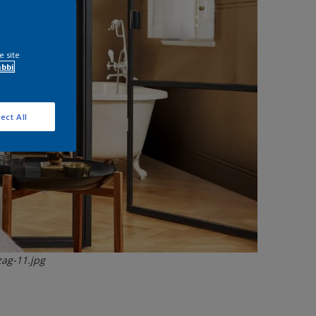
e site
ábbi
ect All
zag-11.jpg