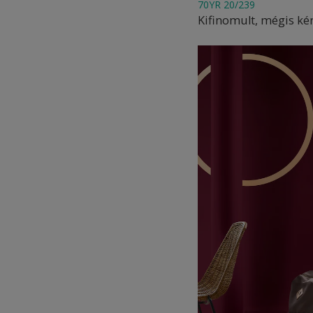
70YR 20/239
Kifinomult, mégis k