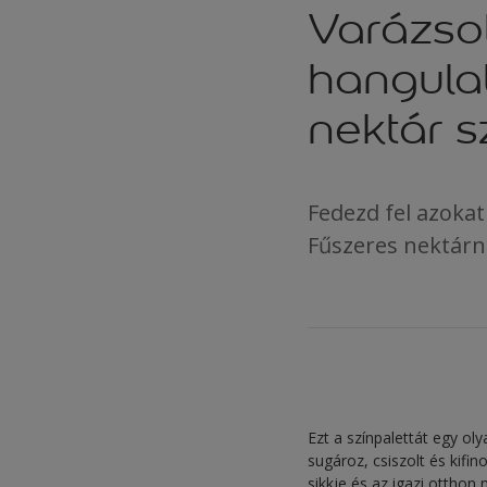
Varázso
hangula
nektár s
Fedezd fel azokat
Fűszeres nektárn
Ezt a színpalettát egy ol
sugároz, csiszolt és kifi
sikkje és az igazi otthon