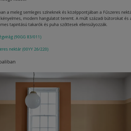
ában a meleg semleges színeknek és középpontjában a Fűszeres nekt
kényelmes, modern hangulatot teremt. A múlt századi bútorokat és a
lemes tapintású takarók és puha szőttesek ellensúlyozzák.
égvirág (90GG 83/011)
eres nektár (00YY 26/220)
paliban