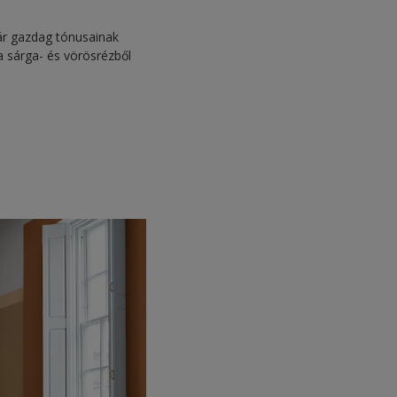
ár gazdag tónusainak
 sárga- és vörösrézből