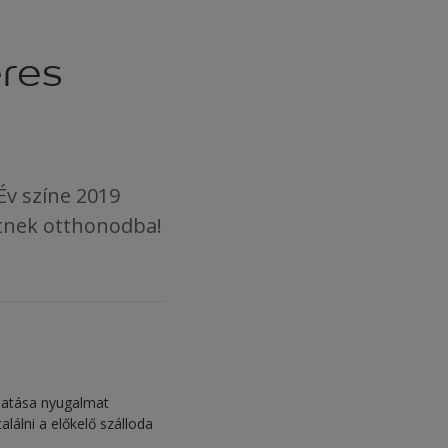
res
Év színe 2019
etnek otthonodba!
 Hatása nyugalmat
alálni a előkelő szálloda