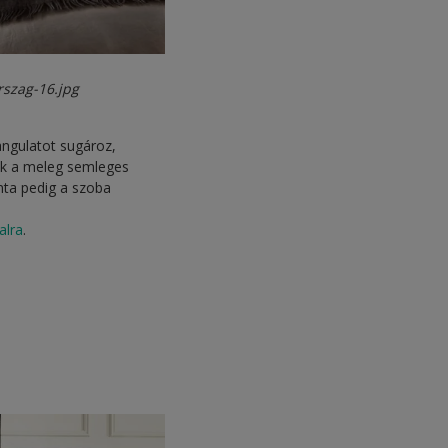
rszag-16.jpg
ngulatot sugároz,
lik a meleg semleges
nta pedig a szoba
alra
.