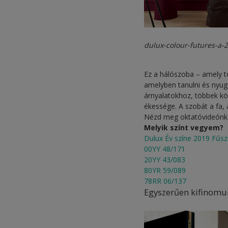
dulux-colour-futures-a-
Ez a hálószoba – amely 
amelyben tanulni és nyug
árnyalatokhoz, többek köz
ékessége. A szobát a fa, a
Nézd meg oktatóvideónka
Melyik színt vegyem?
Dulux Év színe 2019 Fűsz
00YY 48/171
20YY 43/083
80YR 59/089
78RR 06/137
Egyszerűen kifinomu