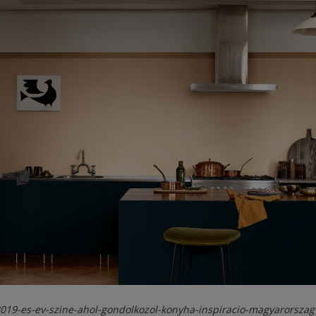
2019-es-ev-szine-ahol-gondolkozol-konyha-inspiracio-magyarorszag