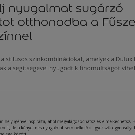
lj nyugalmat sugárzó
tot otthonodba a Fűsze
zínnel
 a stílusos színkombinációkat, amelyek a Dulux 
ak a segítségével nyugodt kifinomultságot vih
yan hely igénye inspirálta, ahol megvilágosodhatsz és elmélkedhetsz.
nomult, de a kényelmes nyugalmat sem nélkülözi. Igyekszik egyensúlyt t
 melege között.