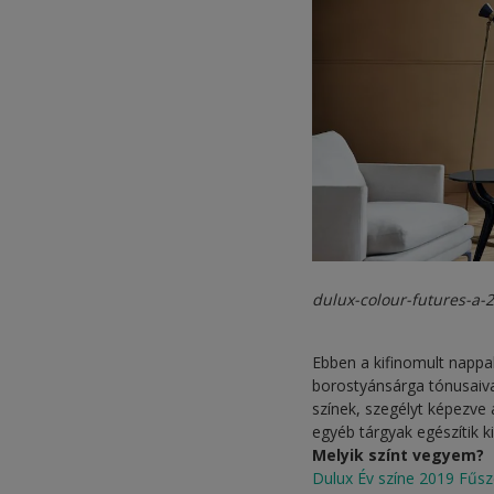
dulux-colour-futures-a-
Ebben a kifinomult nappa
borostyánsárga tónusaiva
színek, szegélyt képezve
egyéb tárgyak egészítik ki
Melyik színt vegyem?
Dulux Év színe 2019 Fűsz