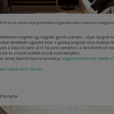
2019-es-ev-szine-ahol-gondolkozol-gyerekszoba-inspiracio-magyaro
tökéletesen megfelel egy nagyobb gyerek számára – olyan nyugodt ha
odtan elmélkedni egyaránt lehet. A gazdag burgundi vörös kiválóan il
ött a Dulux Év színe 2019 Fűszeres nektárhoz, a falra festett kör mi
 bőr és a kötött textíliák hozzák közel lakójához.
t, amely lépésről lépésre bemutatja,
hogyan festhetsz kör mintát a f
eres nektár (00YY 26/220)
lt konyha