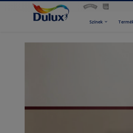
Színek
Termé