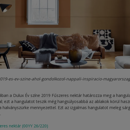
2019-es-ev-szine-ahol-gondolkozol-nappali-inspiracio-magyarorszag
liban a Dulux Év színe 2019 Fűszeres nektár határozza meg a hangula
l; ezt a hangulatot teszik még hangsúlyosabbá az ablakok körül hasz
 a halványszürke mennyezettel. Ezt az izgalmas hangulatot meleg sárg
.
eres nektár (00YY 26/220)