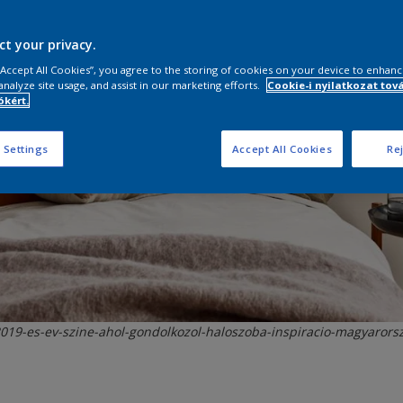
ct your privacy.
 “Accept All Cookies”, you agree to the storing of cookies on your device to enhanc
analyze site usage, and assist in our marketing efforts.
Cookie-i nyilatkozat tov
kért.
 Settings
Accept All Cookies
Rej
2019-es-ev-szine-ahol-gondolkozol-haloszoba-inspiracio-magyarors