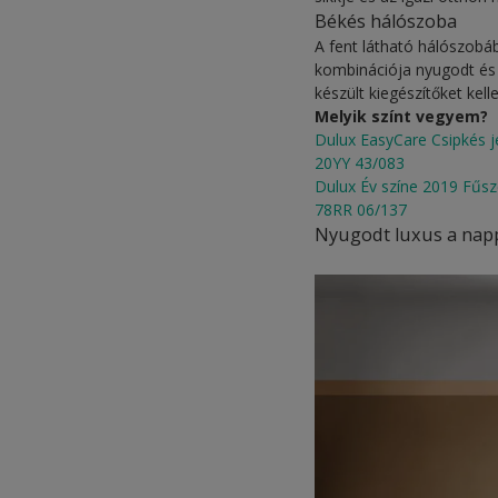
Békés hálószoba
A fent látható hálószob
kombinációja nyugodt és 
készült kiegészítőket kel
Melyik színt vegyem?
Dulux EasyCare Csipkés j
20YY 43/083
Dulux Év színe 2019 Fűsz
78RR 06/137
Nyugodt luxus a nap