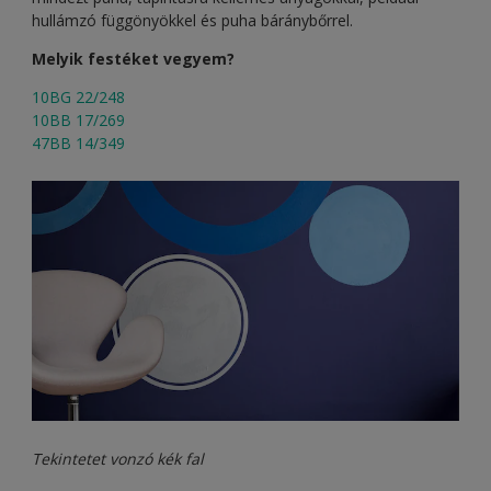
hullámzó függönyökkel és puha báránybőrrel.
Melyik festéket vegyem?
10BG 22/248
10BB 17/269
47BB 14/349
Tekintetet vonzó kék fal