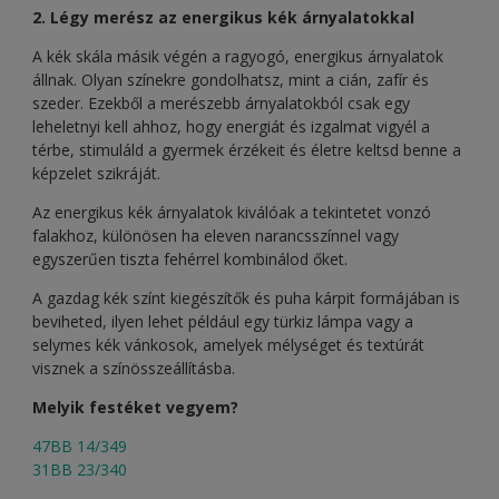
2. Légy merész az energikus kék árnyalatokkal
A kék skála másik végén a ragyogó, energikus árnyalatok
állnak. Olyan színekre gondolhatsz, mint a cián, zafír és
szeder. Ezekből a merészebb árnyalatokból csak egy
leheletnyi kell ahhoz, hogy energiát és izgalmat vigyél a
térbe, stimuláld a gyermek érzékeit és életre keltsd benne a
képzelet szikráját.
Az energikus kék árnyalatok kiválóak a tekintetet vonzó
falakhoz, különösen ha eleven narancsszínnel vagy
egyszerűen tiszta fehérrel kombinálod őket.
A gazdag kék színt kiegészítők és puha kárpit formájában is
beviheted, ilyen lehet például egy türkiz lámpa vagy a
selymes kék vánkosok, amelyek mélységet és textúrát
visznek a színösszeállításba.
Melyik festéket vegyem?
47BB 14/349
31BB 23/340