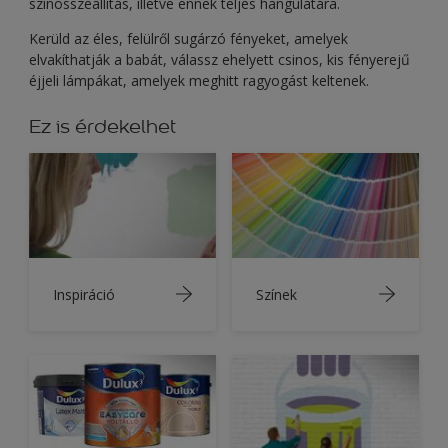
színösszeállítás, illetve ennek teljes hangulatára.
Kerüld az éles, felülről sugárzó fényeket, amelyek
elvakíthatják a babát, válassz ehelyett csinos, kis fényerejű
éjjeli lámpákat, amelyek meghitt ragyogást keltenek.
Ez is érdekelhet
Inspiráció
Színek