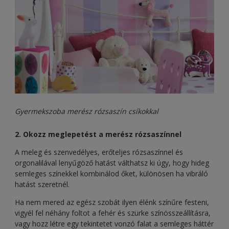
Gyermekszoba merész rózsaszín csíkokkal
2. Okozz meglepetést a merész rózsaszínnel
A meleg és szenvedélyes, erőteljes rózsaszínnel és
orgonalilával lenyűgöző hatást válthatsz ki úgy, hogy hideg
semleges színekkel kombinálod őket, különösen ha vibráló
hatást szeretnél.
Ha nem mered az egész szobát ilyen élénk színűre festeni,
vigyél fel néhány foltot a fehér és szürke színösszeállításra,
vagy hozz létre egy tekintetet vonzó falat a semleges háttér