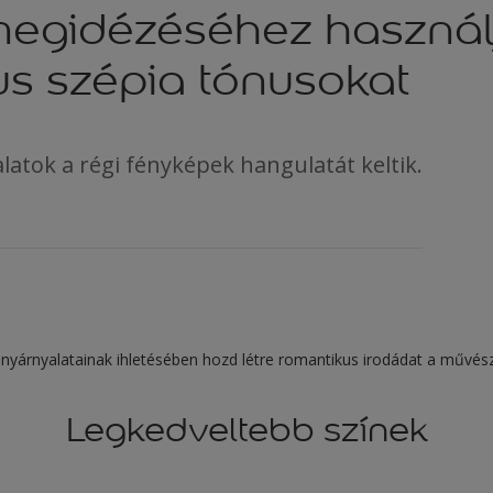
megidézéséhez használ
us szépia tónusokat
latok a régi fényképek hangulatát keltik.
anyárnyalatainak ihletésében hozd létre romantikus irodádat a művészi
Legkedveltebb színek