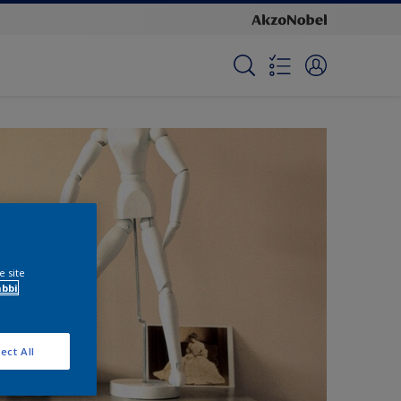
e site
ábbi
ect All