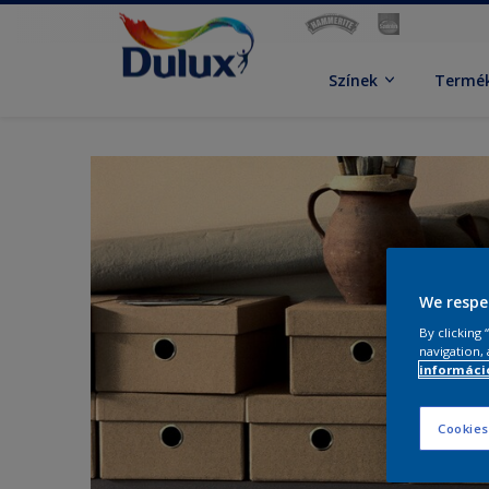
Színek
Termé
We respe
By clicking
navigation, 
információ
Cookies