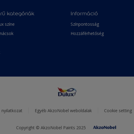
rű kategóriák
Információ
ux színe
Színpontosság
anácsok
Hozzáférhetőség
k
i nyilatkozat
Egyéb AkzoNobel weboldalak
Cookie setting
Copyright © AkzoNobel Paints 2025