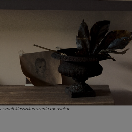
sznalj klasszikus szepia tonusokat