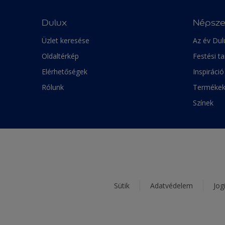
Dulux
Népsze
Üzlet keresése
Az év Dul
Oldaltérkép
Festési t
Elérhetőségek
Inspiráció
Rólunk
Terméke
Színek
Sütik
Adatvédelem
Jog