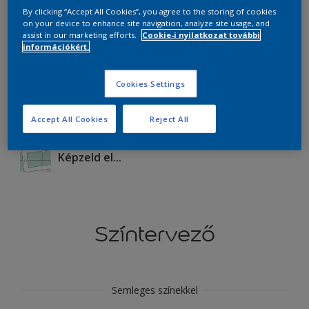
By clicking “Accept All Cookies”, you agree to the storing of cookies
on your device to enhance site navigation, analyze site usage, and
Termékek ebben a színben
assist in our marketing efforts.
Cookie-i nyilatkozat további
információkért.
Mehet
Cookies Settings
Accept All Cookies
Reject All
Képzeld el...
Színtervező
Semleges színekkel