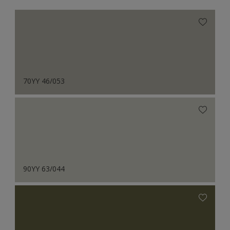
70YY 46/053
90YY 63/044