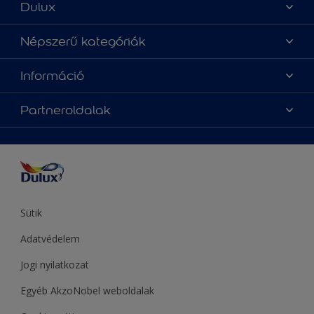
Dulux
Üzlet keresése
Népszerű kategóriák
Oldaltérkép
Az év Dulux színe
Információ
Elérhetőségek
Festési tanácsok
Rólunk
Színpontosság
Partneroldalak
Inspiráció
Hozzáférhetőség
Termékek
Supralux
Színek
Hammerite
Sadolin
Let’s Colour Project
Sütik
Adatvédelem
Jogi nyilatkozat
Egyéb AkzoNobel weboldalak