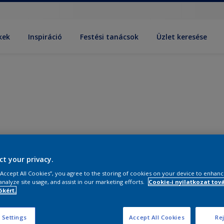
kek
Inspiráció
Festési tanácsok
Üzlet keresése
ct your privacy.
 “Accept All Cookies”, you agree to the storing of cookies on your device to enhanc
analyze site usage, and assist in our marketing efforts.
Cookie-i nyilatkozat tov
kért.
 Settings
Accept All Cookies
Rej