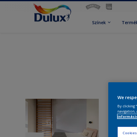
Színek
Termé
We respe
By clicking
navigation, 
információ
Cookies