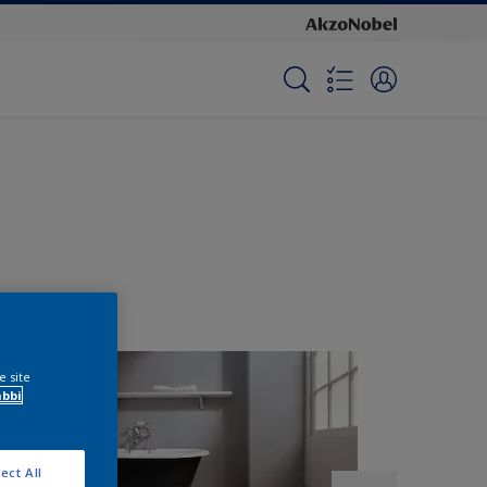
e site
ábbi
ect All