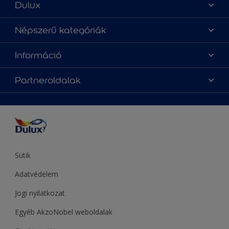
Dulux
Üzlet keresése
Népszerű kategóriák
Oldaltérkép
Az év Dulux színe
Információ
Elérhetőségek
Festési tanácsok
Rólunk
Színpontosság
Partneroldalak
Inspiráció
Hozzáférhetőség
Termékek
Supralux
Színek
Hammerite
Sadolin
Let’s Colour Project
Sütik
Adatvédelem
Jogi nyilatkozat
Egyéb AkzoNobel weboldalak