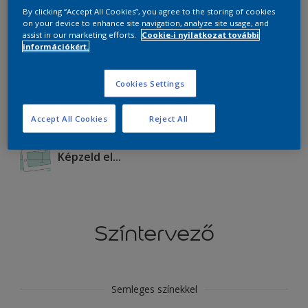
By clicking “Accept All Cookies”, you agree to the storing of cookies
on your device to enhance site navigation, analyze site usage, and
Termékek ebben a színben
assist in our marketing efforts.
Cookie-i nyilatkozat további
információkért.
Mehet
Cookies Settings
Accept All Cookies
Reject All
Képzeld el...
Színtervező
Semleges színekkel