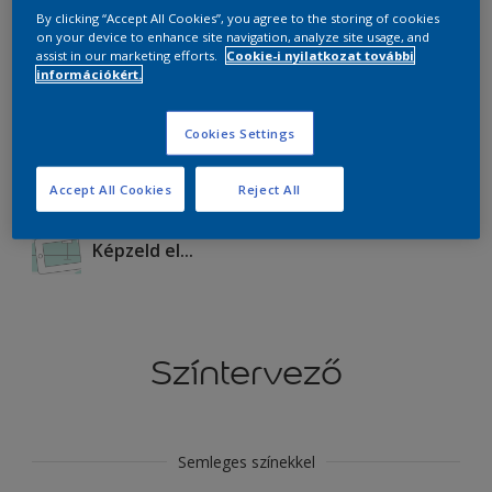
By clicking “Accept All Cookies”, you agree to the storing of cookies
on your device to enhance site navigation, analyze site usage, and
Termékek ebben a színben
assist in our marketing efforts.
Cookie-i nyilatkozat további
információkért.
Mehet
Cookies Settings
Accept All Cookies
Reject All
Képzeld el...
Színtervező
Semleges színekkel