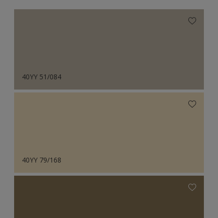
40YY 51/084
40YY 79/168