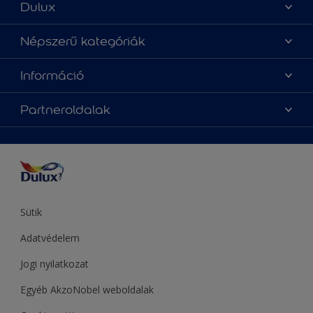
Dulux
Üzlet keresése
Népszerű kategóriák
Oldaltérkép
Az év Dulux színe
Információ
Elérhetőségek
Festési tanácsok
Rólunk
Színpontosság
Partneroldalak
Inspiráció
Hozzáférhetőség
Termékek
Supralux
Színek
Hammerite
Sadolin
Let’s Colour Project
Sütik
Adatvédelem
Jogi nyilatkozat
Egyéb AkzoNobel weboldalak