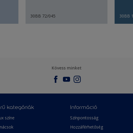
30BB 72/045
30BB 
Kövess minket
rű kategóriák
Információ
ux színe
Színpontosság
anácsok
Hozzáférhetőség