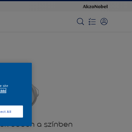
e site
ábbi
ect All
ek ebben a színben