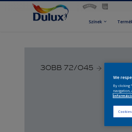
Színek
Termé
30BB 72/045
We respe
By clicking
navigation, 
információ
Cookies